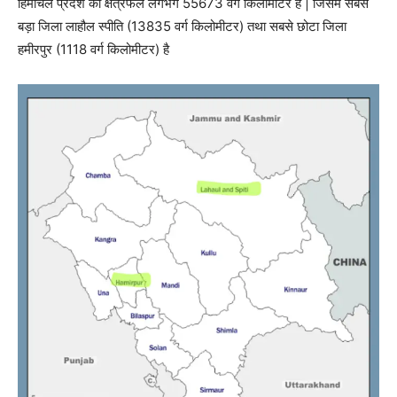
हिमाचल प्रदेश का क्षेत्रफल लगभग 55673 वर्ग किलोमीटर है | जिसमे सबसे
बड़ा जिला लाहौल स्पीति (13835 वर्ग किलोमीटर) तथा सबसे छोटा जिला
हमीरपुर (1118 वर्ग किलोमीटर) है