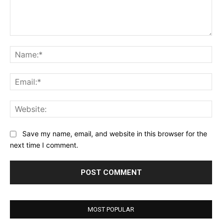
Comment:
Na
Ema
Web
Save my name, email, and website in this browser for the
next time I comment.
MOST POPULAR