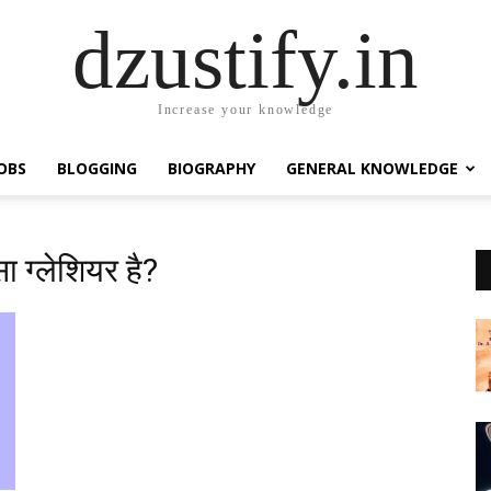
dzustify.in
Increase your knowledge
OBS
BLOGGING
BIOGRAPHY
GENERAL KNOWLEDGE
ा ग्लेशियर है?